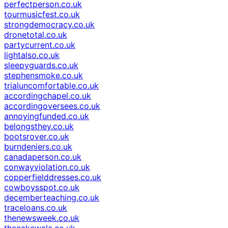
perfectperson.co.uk
tourmusicfest.co.uk
strongdemocracy.co.uk
dronetotal.co.uk
partycurrent.co.uk
lightalso.co.uk
sleepyguards.co.uk
stephensmoke.co.uk
trialuncomfortable.co.uk
accordingchapel.co.uk
accordingoversees.co.uk
annoyingfunded.co.uk
belongsthey.co.uk
bootsrover.co.uk
burndeniers.co.uk
canadaperson.co.uk
conwayviolation.co.uk
copperfielddresses.co.uk
cowboysspot.co.uk
decemberteaching.co.uk
traceloans.co.uk
thenewsweek.co.uk
thecakewala.co.uk