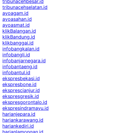
tribunacehbesar.id
tribunacehselatan.id
ayoagam.id
ayoasahan.id
ayoasmat.id
klikBalangan.id
klikBandung.id
klikbanggai.id
infobangkalan.id
infobangli.id
infobanjarnegara.id
infobantaeng.id
infobantul.id
ekspresbekasi.id
ekspresbone.id
eksprescianjur.id
ekspresgresik.id
ekspresgorontalo.id
ekspresindramayu.id
harianjepara.id
hariankarawang.id
hariankediri.id
harianlamongan.id