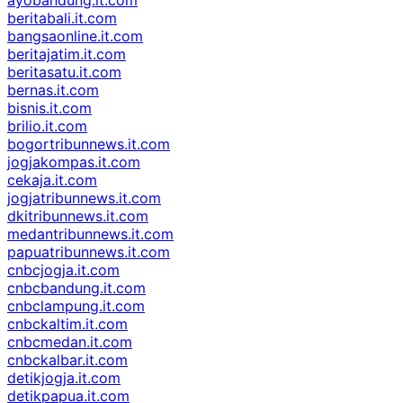
beritabali.it.com
bangsaonline.it.com
beritajatim.it.com
beritasatu.it.com
bernas.it.com
bisnis.it.com
brilio.it.com
bogortribunnews.it.com
jogjakompas.it.com
cekaja.it.com
jogjatribunnews.it.com
dkitribunnews.it.com
medantribunnews.it.com
papuatribunnews.it.com
cnbcjogja.it.com
cnbcbandung.it.com
cnbclampung.it.com
cnbckaltim.it.com
cnbcmedan.it.com
cnbckalbar.it.com
detikjogja.it.com
detikpapua.it.com