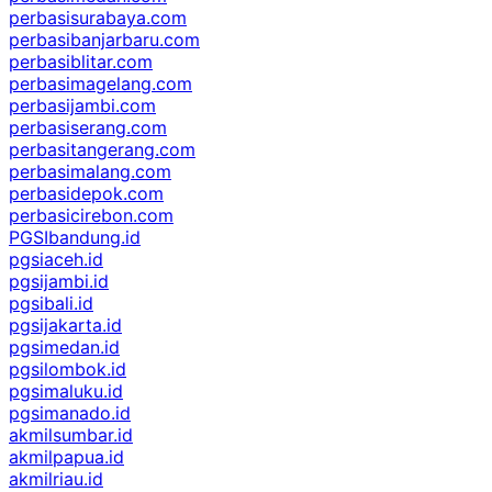
perbasisurabaya.com
perbasibanjarbaru.com
perbasiblitar.com
perbasimagelang.com
perbasijambi.com
perbasiserang.com
perbasitangerang.com
perbasimalang.com
perbasidepok.com
perbasicirebon.com
PGSIbandung.id
pgsiaceh.id
pgsijambi.id
pgsibali.id
pgsijakarta.id
pgsimedan.id
pgsilombok.id
pgsimaluku.id
pgsimanado.id
akmilsumbar.id
akmilpapua.id
akmilriau.id