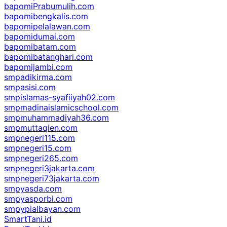
bapomiPrabumulih.com
bapomibengkalis.com
bapomipelalawan.com
bapomidumai.com
bapomibatam.com
bapomibatanghari.com
bapomijambi.com
smpadikirma.com
smpasisi.com
smpislamas-syafiiyah02.com
smpmadinaislamicschool.com
smpmuhammadiyah36.com
smpmuttaqien.com
smpnegeri115.com
smpnegeri15.com
smpnegeri265.com
smpnegeri3jakarta.com
smpnegeri73jakarta.com
smpyasda.com
smpyasporbi.com
smpypialbayan.com
SmartTani.id