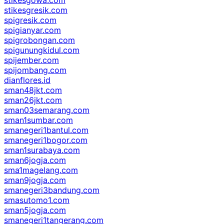
stikesgresik.com
spigresik.com
spigianyar.com
spigrobongan.com
spigunungkidul.com
spijember.com
spijombang.com
dianflores.id
sman48jkt.com
sman26jkt.com
sman03semarang.com
sman1sumbar.com
smanegeri1bantul.com
smanegeri1bogor.com
sman1surabaya.com
sman6jogja.com
sma1magelang.com
sman9jogja.com
smanegeri3bandung.com
smasutomo1.com
sman5jogja.com
smanegeri1tangerang.com