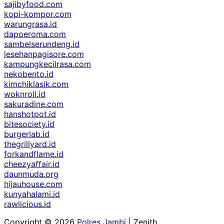
sajibyfood.com
kopi-kompor.com
warungrasa.id
dapoeroma.com
sambelserundeng.id
lesehanpagisore.com
kampungkecilrasa.com
nekobento.id
kimchiklasik.com
woknroll.id
sakuradine.com
hanshotpot.id
bitesociety.id
burgerlab.id
thegrillyard.id
forkandflame.id
cheezyaffair.id
daunmuda.org
hijauhouse.com
kunyahalami.id
rawlicious.id
Copyright © 2026
Polres Jambi
| Zenith