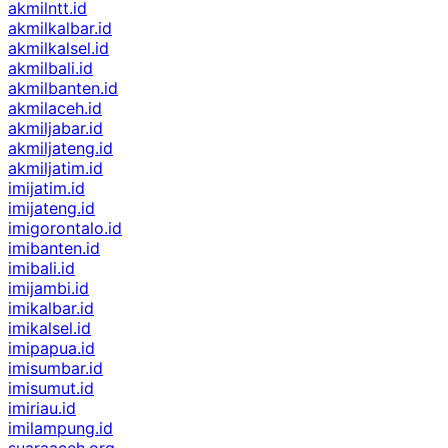
akmilntt.id
akmilkalbar.id
akmilkalsel.id
akmilbali.id
akmilbanten.id
akmilaceh.id
akmiljabar.id
akmiljateng.id
akmiljatim.id
imijatim.id
imijateng.id
imigorontalo.id
imibanten.id
imibali.id
imijambi.id
imikalbar.id
imikalsel.id
imipapua.id
imisumbar.id
imisumut.id
imiriau.id
imilampung.id
suaraaceh.org