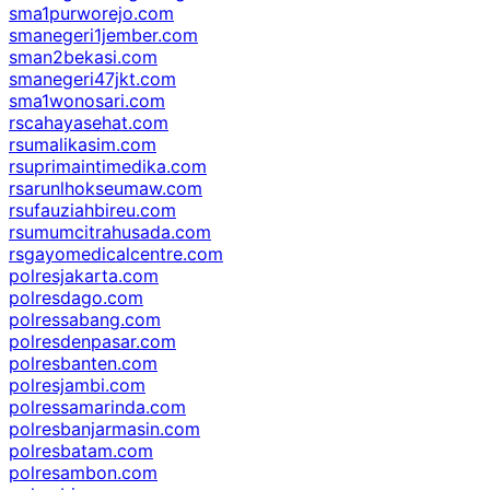
sma1purworejo.com
smanegeri1jember.com
sman2bekasi.com
smanegeri47jkt.com
sma1wonosari.com
rscahayasehat.com
rsumalikasim.com
rsuprimaintimedika.com
rsarunlhokseumaw.com
rsufauziahbireu.com
rsumumcitrahusada.com
rsgayomedicalcentre.com
polresjakarta.com
polresdago.com
polressabang.com
polresdenpasar.com
polresbanten.com
polresjambi.com
polressamarinda.com
polresbanjarmasin.com
polresbatam.com
polresambon.com