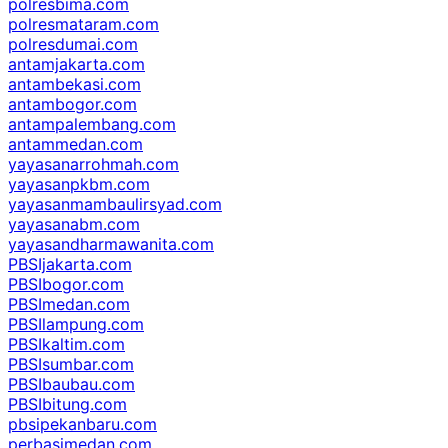
polresbima.com
polresmataram.com
polresdumai.com
antamjakarta.com
antambekasi.com
antambogor.com
antampalembang.com
antammedan.com
yayasanarrohmah.com
yayasanpkbm.com
yayasanmambaulirsyad.com
yayasanabm.com
yayasandharmawanita.com
PBSIjakarta.com
PBSIbogor.com
PBSImedan.com
PBSIlampung.com
PBSIkaltim.com
PBSIsumbar.com
PBSIbaubau.com
PBSIbitung.com
pbsipekanbaru.com
perbasimedan.com