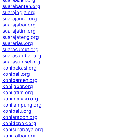
suarabanten.org
suarajogja.org
suarajambi.org
suarajabar.org
suarajatim.org
suarajateng.org
suarariau.org
suarasumut.org
suarasumbar.org
suarasumsel.org
konibekasi.org
konibali.org
konibanten.org
konijabar.org
konijatim.org
konimaluku.org
konilampung.org
konipalu.org
koniambon.org
konidepok.org
konisurabaya.org
konikalbar.org