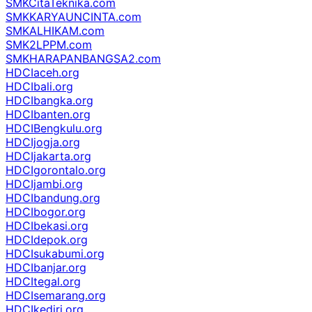
SMKCitaTeknika.com
SMKKARYAUNCINTA.com
SMKALHIKAM.com
SMK2LPPM.com
SMKHARAPANBANGSA2.com
HDCIaceh.org
HDCIbali.org
HDCIbangka.org
HDCIbanten.org
HDCIBengkulu.org
HDCIjogja.org
HDCIjakarta.org
HDCIgorontalo.org
HDCIjambi.org
HDCIbandung.org
HDCIbogor.org
HDCIbekasi.org
HDCIdepok.org
HDCIsukabumi.org
HDCIbanjar.org
HDCItegal.org
HDCIsemarang.org
HDCIkediri.org