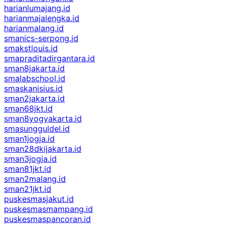
harianlumajang.id
harianmajalengka.id
harianmalang.id
smanics-serpong.id
smakstlouis.id
smapraditadirgantara.id
sman8jakarta.id
smalabschool.id
smaskanisius.id
sman2jakarta.id
sman68jkt.id
sman8yogyakarta.id
smasungguldel.id
sman1jogja.id
sman28dkijakarta.id
sman3jogja.id
sman81jkt.id
sman2malang.id
sman21jkt.id
puskesmasjakut.id
puskesmasmampang.id
puskesmaspancoran.id