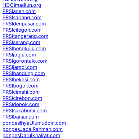
HDCImadiun.org
PRSIaceh.com
PRSIsabang.com
PRSIdenpasar.com
PRSIcilegon.com
PRSItangerang.com
PRSIserang.com
PRSIbengkulu.com
PRSIjogja.com
PRSIgorontalo.com
PRSIjambi.com
PRSIbandung.com
PRSIbekasi.com
PRSIbogor.com
PRSIcimahi.com
PRSIcirebon.com
PRSIdepok.com
PRSIsukabumi.com
PRSIbanjar.com
ponpesIhyaUlumuddin.com
ponpesJabalRahmah.com
ponpesDarulKhairat.com