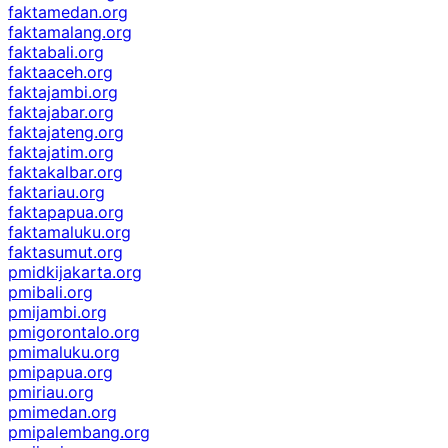
faktamedan.org
faktamalang.org
faktabali.org
faktaaceh.org
faktajambi.org
faktajabar.org
faktajateng.org
faktajatim.org
faktakalbar.org
faktariau.org
faktapapua.org
faktamaluku.org
faktasumut.org
pmidkijakarta.org
pmibali.org
pmijambi.org
pmigorontalo.org
pmimaluku.org
pmipapua.org
pmiriau.org
pmimedan.org
pmipalembang.org