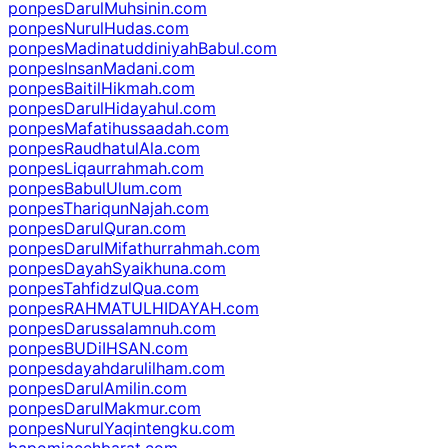
ponpesDarulMuhsinin.com
ponpesNurulHudas.com
ponpesMadinatuddiniyahBabul.com
ponpesInsanMadani.com
ponpesBaitilHikmah.com
ponpesDarulHidayahul.com
ponpesMafatihussaadah.com
ponpesRaudhatulAla.com
ponpesLiqaurrahmah.com
ponpesBabulUlum.com
ponpesThariqunNajah.com
ponpesDarulQuran.com
ponpesDarulMifathurrahmah.com
ponpesDayahSyaikhuna.com
ponpesTahfidzulQua.com
ponpesRAHMATULHIDAYAH.com
ponpesDarussalamnuh.com
ponpesBUDiIHSAN.com
ponpesdayahdarulilham.com
ponpesDarulAmilin.com
ponpesDarulMakmur.com
ponpesNurulYaqintengku.com
bapomiacehbarat.com