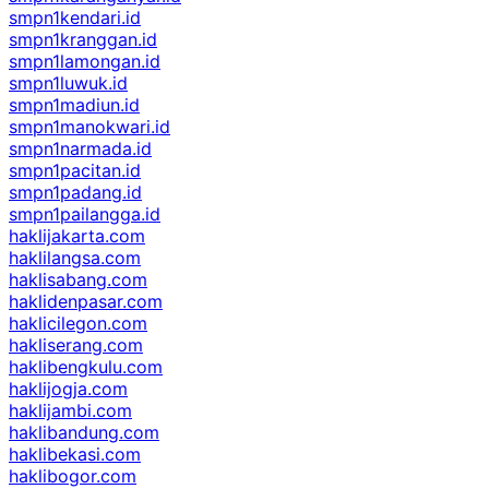
smpn1kendari.id
smpn1kranggan.id
smpn1lamongan.id
smpn1luwuk.id
smpn1madiun.id
smpn1manokwari.id
smpn1narmada.id
smpn1pacitan.id
smpn1padang.id
smpn1pailangga.id
haklijakarta.com
haklilangsa.com
haklisabang.com
haklidenpasar.com
haklicilegon.com
hakliserang.com
haklibengkulu.com
haklijogja.com
haklijambi.com
haklibandung.com
haklibekasi.com
haklibogor.com