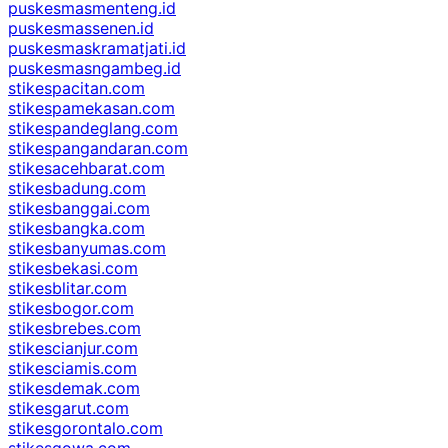
puskesmasmenteng.id
puskesmassenen.id
puskesmaskramatjati.id
puskesmasngambeg.id
stikespacitan.com
stikespamekasan.com
stikespandeglang.com
stikespangandaran.com
stikesacehbarat.com
stikesbadung.com
stikesbanggai.com
stikesbangka.com
stikesbanyumas.com
stikesbekasi.com
stikesblitar.com
stikesbogor.com
stikesbrebes.com
stikescianjur.com
stikesciamis.com
stikesdemak.com
stikesgarut.com
stikesgorontalo.com
stikesgowa.com