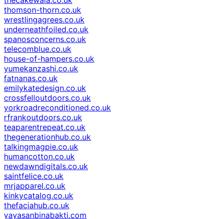
thomson-thorn.co.uk
wrestlingagrees.co.uk
underneathfoiled.co.uk
spanosconcerns.co.uk
telecomblue.co.uk
house-of-hampers.co.uk
yumekanzashi.co.uk
fatnanas.co.uk
emilykatedesign.co.uk
crossfelloutdoors.co.uk
yorkroadreconditioned.co.uk
rfrankoutdoors.co.uk
teaparentrepeat.co.uk
thegenerationhub.co.uk
talkingmagpie.co.uk
humancotton.co.uk
newdawndigitals.co.uk
saintfelice.co.uk
mrjapparel.co.uk
kinkycatalog.co.uk
thefaciahub.co.uk
yayasanbinabakti.com