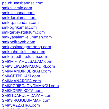
paudtunasbangsa.com
smkal-amin.com
smkal-manar.com
smkdarulamal.com
smkitpasundan.com
smkpgrikamal.com
smktarbiyatululum.com
smkyasalam-elummah.com
smkpelitaynh.com
smkyasinacigombong.com
smknahdatululama.com
smkitraudhatululum.com
SMKMIFTAHULSALAM.com
SMKSILIWANGIMANDIRI.com
SMKMANDIRIBERKAH.com
SMKCBTBEKASI.com
SMKMANAROFA.com
SMKPGRIBOJONGMANGU.com
SMKKORPRIKOTA.com
SMKITDARULHIDAYAH.com
SMKSIROJULUMMAH.com
SMKSAZZAHRA.com