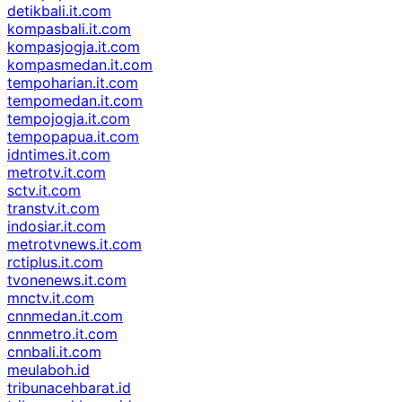
detikbali.it.com
kompasbali.it.com
kompasjogja.it.com
kompasmedan.it.com
tempoharian.it.com
tempomedan.it.com
tempojogja.it.com
tempopapua.it.com
idntimes.it.com
metrotv.it.com
sctv.it.com
transtv.it.com
indosiar.it.com
metrotvnews.it.com
rctiplus.it.com
tvonenews.it.com
mnctv.it.com
cnnmedan.it.com
cnnmetro.it.com
cnnbali.it.com
meulaboh.id
tribunacehbarat.id