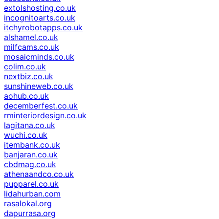
extolshosting.co.uk
incognitoarts.co.uk
itchyrobotapps.co.uk
alshamel.co.uk
milfcams.co.uk
mosaicminds.co.uk
colim.co.uk
nextbiz.co.uk
sunshineweb.co.uk
aohub.co.uk
decemberfest.co.uk
rminteriordesign.co.uk
lagitana.co.uk
wuchi.co.uk
itembank.co.uk
banjaran.co.uk
cbdmag.co.uk
athenaandco.co.uk
pupparel.co.uk
lidahurban.com
rasalokal.org
dapurrasa.org