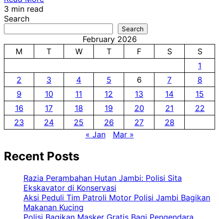
3 min read
Search
Search
February 2026
M
T
W
T
F
S
S
1
2
3
4
5
6
7
8
9
10
11
12
13
14
15
16
17
18
19
20
21
22
23
24
25
26
27
28
« Jan
Mar »
Recent Posts
Razia Perambahan Hutan Jambi: Polisi Sita
Ekskavator di Konservasi
Aksi Peduli Tim Patroli Motor Polisi Jambi Bagikan
Makanan Kucing
Polisi Bagikan Masker Gratis Bagi Pengendara