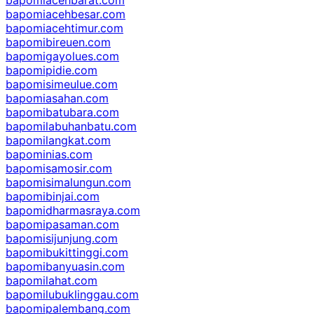
bapomiacehbesar.com
bapomiacehtimur.com
bapomibireuen.com
bapomigayolues.com
bapomipidie.com
bapomisimeulue.com
bapomiasahan.com
bapomibatubara.com
bapomilabuhanbatu.com
bapomilangkat.com
bapominias.com
bapomisamosir.com
bapomisimalungun.com
bapomibinjai.com
bapomidharmasraya.com
bapomipasaman.com
bapomisijunjung.com
bapomibukittinggi.com
bapomibanyuasin.com
bapomilahat.com
bapomilubuklinggau.com
bapomipalembang.com