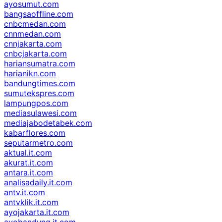
ayosumut.com
bangsaoffline.com
cnbcmedan.com
cnnmedan.com
cnnjakarta.com
cnbcjakarta.com
hariansumatra.com
harianikn.com
bandungtimes.com
sumutekspres.com
lampungpos.com
mediasulawesi.com
mediajabodetabek.com
kabarflores.com
seputarmetro.com
aktual.it.com
akurat.it.com
antara.it.com
analisadaily.it.com
antv.it.com
antvklik.it.com
ayojakarta.it.com
ayobandung.it.com