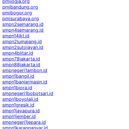
pmijogja.org
pmibandung.org
pmibogor.org
pmisurabaya.org
smpn2semarang.id
smpn4semarang.id
smpn14jkt.id
smpn2lumajang.id
smpn2sutojayan.id
smpn4blitar.id
smpn78jakarta.id
smpn88jakarta.id
smpnegeri1ambon.id
smpn1bangil.id
smpn1banjarmasin.id
smpn1biora.id
smpnegeri1bobotsari.id
smpn1boyolali.id
smpn1gresik.id
smpn1jayapura.id
smpn1jember.id
smpnegeri1jepara.id
smpn1karanganyar.id