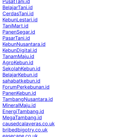
PusatTani.id
BelajarTani.id
CerdasTani.id
KebunLestari.id
TaniMart.id
PanenSegar.id
PasarTani.id
KebunNusantara.id
KebunDigital.id
TanamMaju.id
AgroKebun.id
SekolahKebun.id
BelajarKebun.id
sahabatkebun.id
ForumPerkebunan.id
PanenKebun.id
TambangNusantara.id
MineralMaju.id
EnergiTambang.id
MegaTambang.id
causedcalaveras.co.uk
bribedbigotry.co.uk
easecane.co.uk