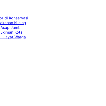
or di Konservasi
 Makanan Kucing
t Asap Jambi
mukiman Kota
k Ulayat Warga