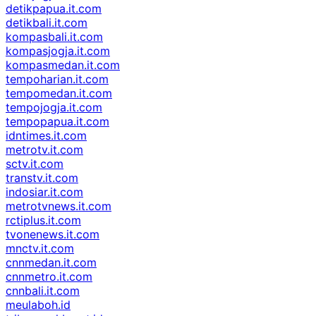
detikpapua.it.com
detikbali.it.com
kompasbali.it.com
kompasjogja.it.com
kompasmedan.it.com
tempoharian.it.com
tempomedan.it.com
tempojogja.it.com
tempopapua.it.com
idntimes.it.com
metrotv.it.com
sctv.it.com
transtv.it.com
indosiar.it.com
metrotvnews.it.com
rctiplus.it.com
tvonenews.it.com
mnctv.it.com
cnnmedan.it.com
cnnmetro.it.com
cnnbali.it.com
meulaboh.id