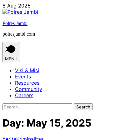
Skip
8 Aug 2026
to
content
Polres Jambi
polresjambi.com
MENU
Visi & Misi
Events
Resources
Community
Careers
Search
for:
Day:
May 15, 2025
berita
Kriminalitas