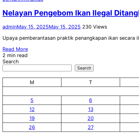
Nelayan Pengebom Ikan Ilegal Ditangk
admin
May 15, 2025
May 15, 2025
230 Views
Upaya pemberantasan praktik penangkapan ikan secara ile
Read More
2 min read
Search
Search
M
T
5
6
12
13
19
20
26
27