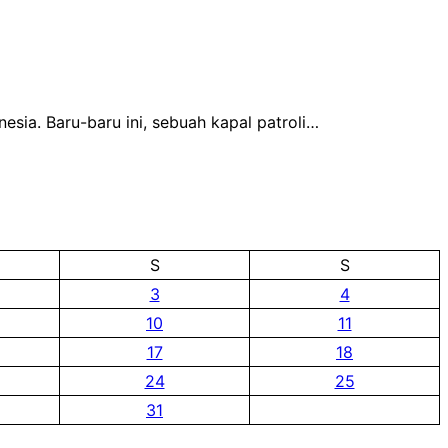
sia. Baru-baru ini, sebuah kapal patroli…
S
S
3
4
10
11
17
18
24
25
31