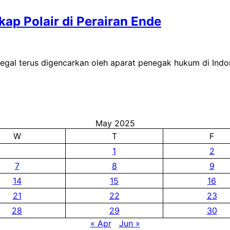
ap Polair di Perairan Ende
gal terus digencarkan oleh aparat penegak hukum di Indone
May 2025
W
T
F
1
2
7
8
9
14
15
16
21
22
23
28
29
30
« Apr
Jun »